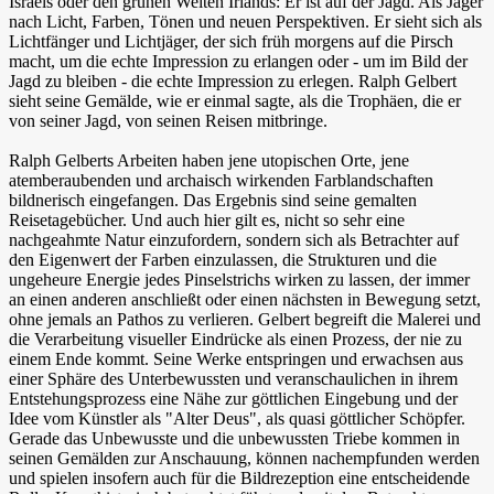
Israels oder den grünen Weiten Irlands: Er ist auf der Jagd. Als Jäger
nach Licht, Farben, Tönen und neuen Perspektiven. Er sieht sich als
Lichtfänger und Lichtjäger, der sich früh morgens auf die Pirsch
macht, um die echte Impression zu erlangen oder - um im Bild der
Jagd zu bleiben - die echte Impression zu erlegen. Ralph Gelbert
sieht seine Gemälde, wie er einmal sagte, als die Trophäen, die er
von seiner Jagd, von seinen Reisen mitbringe.
Ralph Gelberts Arbeiten haben jene utopischen Orte, jene
atemberaubenden und archaisch wirkenden Farblandschaften
bildnerisch eingefangen. Das Ergebnis sind seine gemalten
Reisetagebücher. Und auch hier gilt es, nicht so sehr eine
nachgeahmte Natur einzufordern, sondern sich als Betrachter auf
den Eigenwert der Farben einzulassen, die Strukturen und die
ungeheure Energie jedes Pinselstrichs wirken zu lassen, der immer
an einen anderen anschließt oder einen nächsten in Bewegung setzt,
ohne jemals an Pathos zu verlieren. Gelbert begreift die Malerei und
die Verarbeitung visueller Eindrücke als einen Prozess, der nie zu
einem Ende kommt. Seine Werke entspringen und erwachsen aus
einer Sphäre des Unterbewussten und veranschaulichen in ihrem
Entstehungsprozess eine Nähe zur göttlichen Eingebung und der
Idee vom Künstler als "Alter Deus", als quasi göttlicher Schöpfer.
Gerade das Unbewusste und die unbewussten Triebe kommen in
seinen Gemälden zur Anschauung, können nachempfunden werden
und spielen insofern auch für die Bildrezeption eine entscheidende