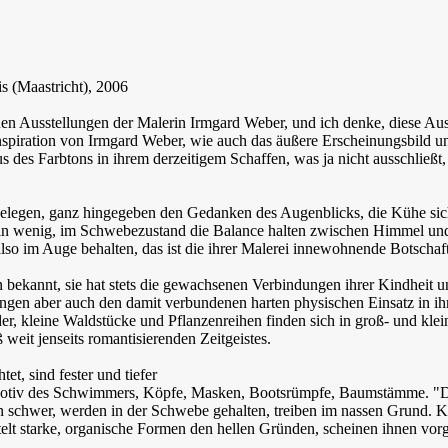
 (Maastricht), 2006
n Ausstellungen der Malerin Irmgard Weber, und ich denke, diese Ausst
Inspiration von Irmgard Weber, wie auch das äußere Erscheinungsbild 
us des Farbtons in ihrem derzeitigem Schaffen, was ja nicht ausschließt
gelegen, ganz hingegeben den Gedanken des Augenblicks, die Kühe sich s
n wenig, im Schwebezustand die Balance halten zwischen Himmel und Er
so im Auge behalten, das ist die ihrer Malerei innewohnende Botschaft
 bekannt, sie hat stets die gewachsenen Verbindungen ihrer Kindheit 
gen aber auch den damit verbundenen harten physischen Einsatz in ihr
, kleine Waldstücke und Pflanzenreihen finden sich in groß- und kleinf
eit jenseits romantisierenden Zeitgeistes.
et, sind fester und tiefer
 Motiv des Schwimmers, Köpfe, Masken, Bootsrümpfe, Baumstämme. "Der
n schwer, werden in der Schwebe gehalten, treiben im nassen Grund. K
t starke, organische Formen den hellen Gründen, scheinen ihnen vorgel