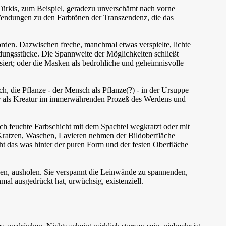
 Türkis, zum Beispiel, geradezu unverschämt nach vorne
endungen zu den Farbtönen der Transzendenz, die das
worden. Dazwischen freche, manchmal etwas verspielte, lichte
idungsstücke. Die Spannweite der Möglichkeiten schließt
isiert; oder die Masken als bedrohliche und geheimnisvolle
ch, die Pflanze - der Mensch als Pflanze(?) - in der Ursuppe
gur als Kreatur im immerwährenden Prozeß des Werdens und
och feuchte Farbschicht mit dem Spachtel wegkratzt oder mit
Kratzen, Waschen, Lavieren nehmen der Bildoberfläche
ht das was hinter der puren Form und der festen Oberfläche
ucken, ausholen. Sie verspannt die Leinwände zu spannenden,
al ausgedrückt hat, urwüchsig, existenziell.