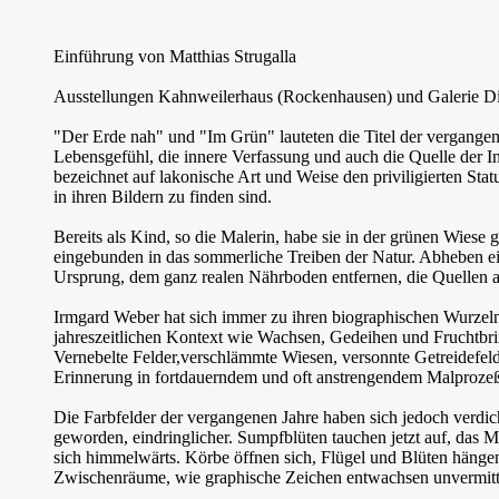
Einführung von Matthias Strugalla
Ausstellungen Kahnweilerhaus (Rockenhausen) und Galerie Dis
"Der Erde nah" und "Im Grün" lauteten die Titel der vergangene
Lebensgefühl, die innere Verfassung und auch die Quelle der 
bezeichnet auf lakonische Art und Weise den priviligierten Stat
in ihren Bildern zu finden sind.
Bereits als Kind, so die Malerin, habe sie in der grünen Wiese 
eingebunden in das sommerliche Treiben der Natur. Abheben ei
Ursprung, dem ganz realen Nährboden entfernen, die Quellen al
Irmgard Weber hat sich immer zu ihren biographischen Wurzeln
jahreszeitlichen Kontext wie Wachsen, Gedeihen und Fruchtbrin
Vernebelte Felder,verschlämmte Wiesen, versonnte Getreidefelder
Erinnerung in fortdauerndem und oft anstrengendem Malprozeß w
Die Farbfelder der vergangenen Jahre haben sich jedoch verdicht
geworden, eindringlicher. Sumpfblüten tauchen jetzt auf, das
sich himmelwärts. Körbe öffnen sich, Flügel und Blüten hänge
Zwischenräume, wie graphische Zeichen entwachsen unvermittel