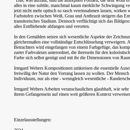
"Das, was auffällt, sind die amorphen Formen, die sehr wohl et
alles in eine subtile, manchmal kaum merkliche Schwingung verset
jetzt nicht mehr optisch so rasch vereinnahmen lassen, wirke
Farbstufen zwischen Weiß, Grau und Anthrazit steigern das E
transitorisches Stadium. Dennoch verflüchtigt sich das Bildge
alles Entfliehende abfangen und verorten.
In den Gemälden setzen sich wesentliche Aspekte der Zeichnung 
gleichermaßen eine vollständige Entschlüsselung verweigern. Ab
Betrachters wird eingefangen von einem Farbgefüge, das kompliz
zarter Farbvaleurs unterordnet, die ihrerseits für den koloristi
Farbe sich selbst genügt und mit ihr die Dimensionen von Rau
Irmgard Webers Kompositionen umkreisen die essentielle Ause
freiwillig der Natur den Vorrang lassen zu wollen. Der Mensch s
Individuum, nur als eine - wenngleich wesentliche - Randers
Irmgard Webers Arbeiten veranschaulichen glaubhaft, wie sehr
ihrem Gefangensein auf einen weit größeren Kontext verweisen:
Einzelausstellungen: