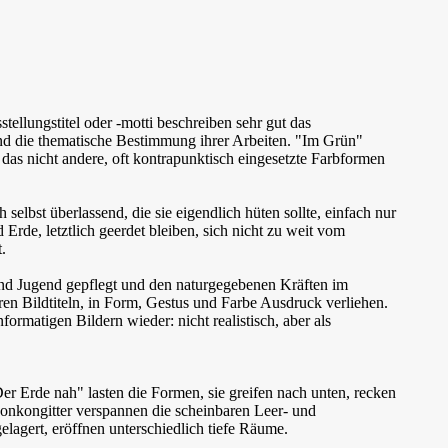
ellungstitel oder -motti beschreiben sehr gut das
und die thematische Bestimmung ihrer Arbeiten. "Im Grün"
, das nicht andere, oft kontrapunktisch eingesetzte Farbformen
elbst überlassend, die sie eigendlich hüten sollte, einfach nur
de, letztlich geerdet bleiben, sich nicht zu weit vom
.
und Jugend gepflegt und den naturgegebenen Kräften im
en Bildtiteln, in Form, Gestus und Farbe Ausdruck verliehen.
ormatigen Bildern wieder: nicht realistisch, aber als
 Erde nah" lasten die Formen, sie greifen nach unten, recken
onkongitter verspannen die scheinbaren Leer- und
agert, eröffnen unterschiedlich tiefe Räume.