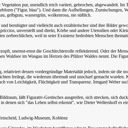
 Vegetation pur, unendlich reich variiert, gebrochen, abgewandelt. Im
rbform ("Figur, blau"). Und dann die Aufhellungen, Zumischungen, W
u, gelbgrau, wassergrün, wolkenrosa, nie süßlich.
r und beruhigter und vielleicht auch erzählerischer sind ihre Bilder ge
priccios, unverstellt und direkt, Körbe und andere Utensilien oder Kle
 den zerbrechlichen, weil in seier Exsistenz bedrohten Menschen themat
ezopft, unernst-ernst die Geschlechterrolle reflektierend. Oder der Mens
ischen Waldsee im Wasgau im Herzen des Pfälzer Waldes nennt. Die Fi
 relativiert dessen vordergründige Materialtät jedoch, indem sie die n
ichten freilegt, die wiederum übermalt und unscharf gemacht wurden. 
ch von Leichtigkeit, Flüchtigkeit und Transparenz. Irmgard Weber suc
 Bildraum, läßt Figurativ-Gestisches ausgreifen, sich strecken, sich d
 denen sich "das Leben selbst erkennt", wie Dieter Wellershoff es einm
eifenscheid, Ludwig-Museum, Koblenz