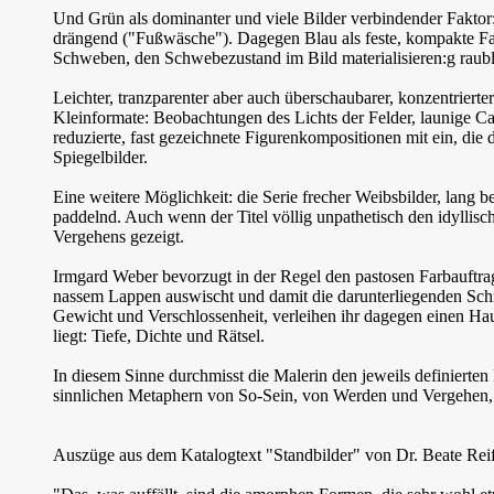
Und Grün als dominanter und viele Bilder verbindender Faktor:
drängend ("Fußwäsche"). Dagegen Blau als feste, kompakte Fa
Schweben, den Schwebezustand im Bild materialisieren:g raubla
Leichter, tranzparenter aber auch überschaubarer, konzentrierte
Kleinformate: Beobachtungen des Lichts der Felder, launige Ca
reduzierte, fast gezeichnete Figurenkompositionen mit ein, die
Spiegelbilder.
Eine weitere Möglichkeit: die Serie frecher Weibsbilder, lang b
paddelnd. Auch wenn der Titel völlig unpathetisch den idyll
Vergehens gezeigt.
Irmgard Weber bevorzugt in der Regel den pastosen Farbauftrag,
nassem Lappen auswischt und damit die darunterliegenden Sch
Gewicht und Verschlossenheit, verleihen ihr dagegen einen Hau
liegt: Tiefe, Dichte und Rätsel.
In diesem Sinne durchmisst die Malerin den jeweils definierten
sinnlichen Metaphern von So-Sein, von Werden und Vergehen, in
Auszüge aus dem Katalogtext "Standbilder" von Dr. Beate R