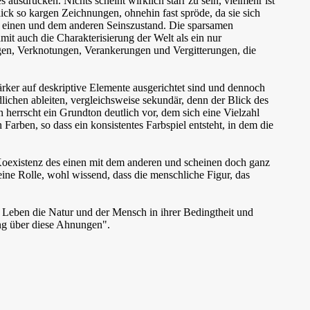
usdrücken. Nichts scheint wirklich starr zu sein, vielmehr ist
Blick so kargen Zeichnungen, ohnehin fast spröde, da sie sich
em einen und dem anderen Seinszustand. Die sparsamen
 auch die Charakterisierung der Welt als ein nur
ngen, Verknotungen, Verankerungen und Vergitterungen, die
ärker auf deskriptive Elemente ausgerichtet sind und dennoch
lichen ableiten, vergleichsweise sekundär, denn der Blick des
 herrscht ein Grundton deutlich vor, dem sich eine Vielzahl
 Farben, so dass ein konsistentes Farbspiel entsteht, in dem die
Koexistenz des einen mit dem anderen und scheinen doch ganz
 eine Rolle, wohl wissend, dass die menschliche Figur, das
 Leben die Natur und der Mensch in ihrer Bedingtheit und
ung über diese Ahnungen".