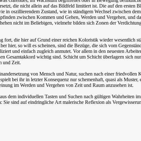
was Gärendes, im Wachstum begriffenes oder in Bewegung befindliches a
zt, die nicht allein auf das Bildfeld limitiert ist. Die auf den ersten 
n wie in oszillierendem Zustand, wie in ständigem Wechsel zwischen d
mpfinden zwischen Kommen und Gehen, Werden und Vergehen, und damit
schehen nicht im Beliebigen, vielmehr bilden sich Zonen der Verdichtu
fort, die hier auf Grund einer reichen Koloristik wieder wesentlich st
er hier, so will es scheinen, sind die Bezüge, die sich vom Gegenständ
iert und einfach zugleich anmutet. Vor allem in den neuesten Arbeiten
schen Gesamtakkord wichtig sind. Schicht um Schicht überlagern sich nun
m und Zeit.
inandersetzung von Mensch und Natur, suchen nach einer friedvollen 
pielt bei ihr in letzter Konsequenz nur schemenhaft, quasi als Muster,
cheinung im Werden und Vergehen von Zeit und Raum anzusehen ist.
 aus dem individuellen Tasten und Suchen nach gültigen Wahrheiten im
 Sie sind auf eindringliche Art malerische Reflexion als Vergewisser